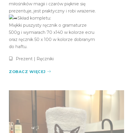
portfolio, jest to komplet ręczników w formie
tortu.
Komplet ten jest idealnym prezentem dla
miłośników magii i czarów pięknie się
prezentuje, jest praktyczny i robi wrażenie.
Skład kompletu:
Miękki puszysty ręcznik o gramaturze
500g i wymiarach 70 x140 w kolorze ecru
oraz ręcznik 50 x 100 w kolorze dobranym
do haftu.
Prezent
|
Ręczniki
ZOBACZ WIĘCEJ