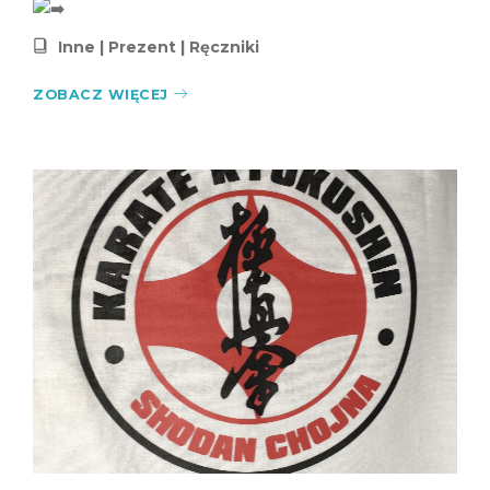
Inne
|
Prezent
|
Ręczniki
ZOBACZ WIĘCEJ