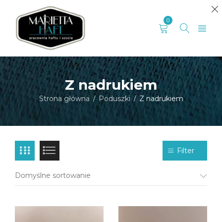
0
Z nadrukiem
Strona główna
Poduszki
Z nadrukiem
/
/
Filter
Domyślne sortowanie