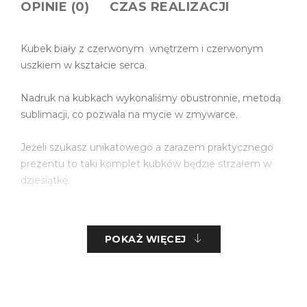
OPINIE (0)
CZAS REALIZACJI
Kubek biały z czerwonym wnętrzem i czerwonym
uszkiem w kształcie serca.
Nadruk na kubkach wykonaliśmy obustronnie, metodą
sublimacji, co pozwala na mycie w zmywarce.
Jeżeli szukasz unikatowego a zarazem praktycznego
prezentu to taki komplet kubków będzie strzałem w
dziesiątkę.
Kubki pakujemy w ozdobny kartonik.
POKAŻ WIĘCEJ
Wymiary kubka:
pojemność : 330ml