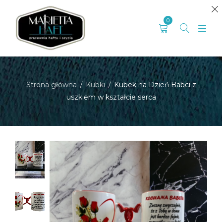
0
Strona główna
Kubki
Kubek na Dzień Babci z
/
/
uszkiem w kształcie serca