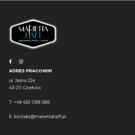
wysokość : 95mm
średnica : 82mm
ADRES PRACOWNI
ul. Jasna 22e
43-211 Czarków
T:
+48 663 088 588
E:
kontakt@mariettahaft.pl