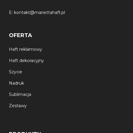
Wykończenie
– poszewka welurowa z haftem,
wykończona ozdobną wypustką.
E:
kontakt@mariettahaft.pl
Tkanina
– welur
Wypełnienie
– poszewka z jedwabiu syntetycznego,
OFERTA
wypełniona z antyalergicznej kulki silikonowej.
Haft reklamowy
Haft dekoracyjny
Szycie
Nadruk
Sublimacja
Zestawy