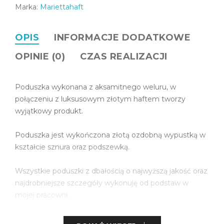
Marka:
Mariettahaft
OPIS
INFORMACJE DODATKOWE
OPINIE (0)
CZAS REALIZACJI
Poduszka wykonana z aksamitnego weluru, w
połączeniu z luksusowym złotym haftem tworzy
wyjątkowy produkt.
Poduszka jest wykończona złotą ozdobną wypustką w
kształcie sznura oraz podszewką.
Wszystkie poduszki z dbałością o najwyższą jakość oraz
najdrobniejsze szczegóły wykonuję od podstaw w
mojej pracowni.
Te nietuzinkowe poduszki dodadzą uroku twoim