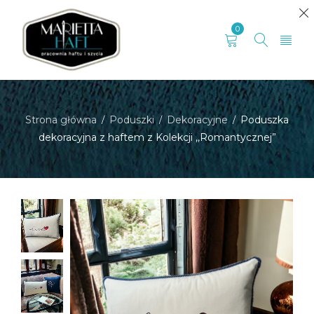
0
Strona główna
Poduszki
Dekoracyjne
Poduszka
/
/
/
dekoracyjna z haftem z Kolekcji ,,Romantycznej”