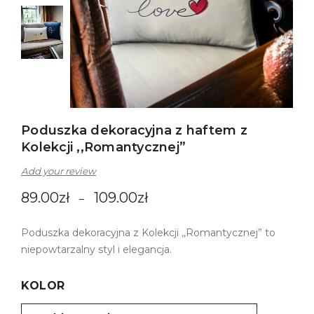
Poduszka dekoracyjna z haftem z
Kolekcji ,,Romantycznej”
Add your review
89.00
zł
109.00
zł
–
Poduszka dekoracyjna z Kolekcji ,,Romantycznej” to
niepowtarzalny styl i elegancja.
KOLOR