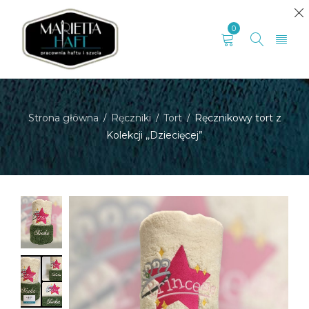
0
Strona główna
Ręczniki
Tort
Ręcznikowy tort z
/
/
/
Kolekcji ,,Dziecięcej”