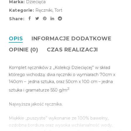
Marka:
Dziecięca
Kategorie:
Ręczniki
,
Tort
Share:
OPIS
INFORMACJE DODATKOWE
OPINIE (0)
CZAS REALIZACJI
Komplet ręczników z ,,Kolekcji Dziecięcej” w skład
którego wchodzą: dwa ręczniki o wymiarach 70cm x
140cm – jedna sztuka, oraz 50cm x 100 cm – jedna
2.
sztuka i gramaturze 550 g/m
Najwyższa jakość ręcznika.
Miękkie ,,puszyste” wykonanie ze 100% bawełny,
ozdobna bordiura oraz wysoka wchłanialność wody,