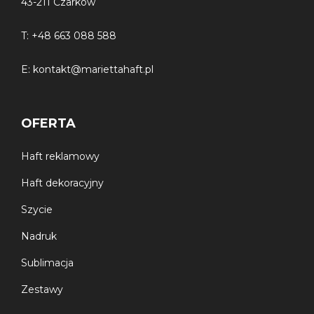
43-211 Czarków
Gatunek
– pierwszy
T:
+48 663 088 588
2
Gramatura
– 550 g/m
E:
kontakt@mariettahaft.pl
Kolor
– ecru, oliwka
Wykończenie
– zdobienie wykonane metodą haftu
OFERTA
komputerowego. Ręczniki posiadają certyfikat OEKO-
TEX®️Standard 100, oraz spełniają normę PN-EN
14697:2007
Haft reklamowy
Haft dekoracyjny
Szycie
Nadruk
Sublimacja
Zestawy