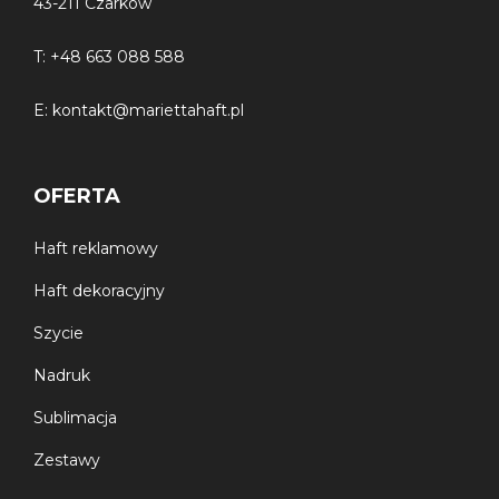
43-211 Czarków
Gatunek
– pierwszy
T:
+48 663 088 588
2
Gramatura
– 550 g/m
E:
kontakt@mariettahaft.pl
Kolor
– ecru, oliwka
Wykończenie
– zdobienie wykonane metodą haftu
OFERTA
komputerowego. Ręczniki posiadają certyfikat OEKO-
TEX®️Standard 100, oraz spełniają normę PN-EN
14697:2007
Haft reklamowy
Haft dekoracyjny
Szycie
Nadruk
Sublimacja
Zestawy