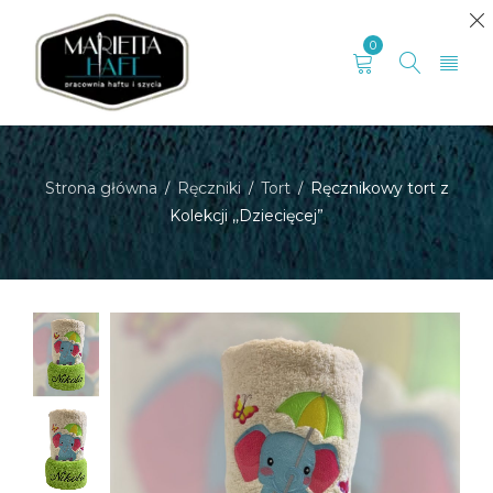
0
Strona główna
Ręczniki
Tort
Ręcznikowy tort z
/
/
/
Kolekcji ,,Dziecięcej”