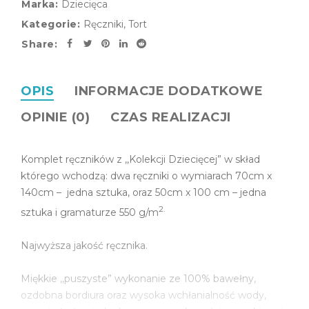
Marka:
Dziecięca
Kategorie:
Ręczniki
,
Tort
Share:
OPIS
INFORMACJE DODATKOWE
OPINIE (0)
CZAS REALIZACJI
Komplet ręczników z ,,Kolekcji Dziecięcej” w skład
którego wchodzą: dwa ręczniki o wymiarach 70cm x
140cm – jedna sztuka, oraz 50cm x 100 cm – jedna
2.
sztuka i gramaturze 550 g/m
Najwyższa jakość ręcznika.
Miękkie ,,puszyste” wykonanie ze 100% bawełny,
ozdobna bordiura oraz wysoka wchłanialność wody,