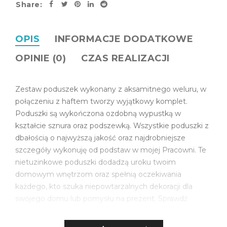
Share:
OPIS
INFORMACJE DODATKOWE
OPINIE (0)
CZAS REALIZACJI
Zestaw poduszek wykonany z aksamitnego weluru, w
połączeniu z haftem tworzy wyjątkowy komplet.
Poduszki są wykończona ozdobną wypustką w
kształcie sznura oraz podszewką. Wszystkie poduszki z
dbałością o najwyższą jakość oraz najdrobniejsze
szczegóły wykonuję od podstaw w mojej Pracowni. Te
nietuzinkowe poduszki dodadzą uroku twoim
domowym wnętrzom oraz spełnią oczekiwania
każdego, kto szuka niepowtarzalnych dekoracji dla
swojego domu lub pomysłu na prezent. Sprawdź
dostępne opcje kolorystyczne.