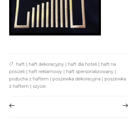
haft
|
haft dekoracyjny
|
haft dla hoteli
|
haft na
pościeli
|
haft reklamowy
|
haft spersonalizowany
|
poducha z haftem
|
poszewka dekoracyjna
|
poszewka
z haftem
|
szycie