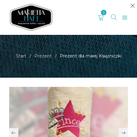
0
Start
Prezent
Prezent dla małej Księżniczki
/
/